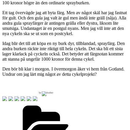
100 kronor högre än den ordinarie sprayburken.
Ett tag övervägde jag att byta färg. Men av något skäl har jag fastnat
för gult. Och den gula jag valt är gul men ändå inte gräll (nåja). Alla
andra gula sprayfärger är antingen grälla eller dystra, liksom lite
smutsiga. Undantaget är en postgul nyans. Men jag vill inte att den
nya cykeln ska se ut som en postcykel.
Idag blir det till att köpa en ny burk dyr, tillblandad, sprayfärg. Den
andra burken räckte inte riktigt till hela cykeln. Det ska bli ett sista
lager klarlack på cyckeln också. Det betyder att färgnotan kommer
att stanna på ungefär 1000 kronor för denna cykel.
Den bör bli klar i morgon. I övermorgon åker vi hem från Gotland.
Undrar om jag lärt mig något av detta cykelprojekt?
by