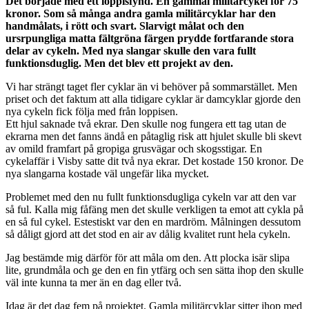
Det började med ett loppisfynd. En gammal militärcykel för 75
kronor. Som så många andra gamla militärcyklar har den
handmålats, i rött och svart. Slarvigt målat och den
ursrpungliga matta fältgröna färgen prydde fortfarande stora
delar av cykeln. Med nya slangar skulle den vara fullt
funktionsduglig. Men det blev ett projekt av den.
Vi har strängt taget fler cyklar än vi behöver på sommarstället. Men
priset och det faktum att alla tidigare cyklar är damcyklar gjorde den
nya cykeln fick följa med från loppisen.
Ett hjul saknade två ekrar. Den skulle nog fungera ett tag utan de
ekrarna men det fanns ändå en påtaglig risk att hjulet skulle bli skevt
av omild framfart på gropiga grusvägar och skogsstigar. En
cykelaffär i Visby satte dit två nya ekrar. Det kostade 150 kronor. De
nya slangarna kostade väl ungefär lika mycket.
Problemet med den nu fullt funktionsdugliga cykeln var att den var
så ful. Kalla mig fåfäng men det skulle verkligen ta emot att cykla på
en så ful cykel. Estestiskt var den en mardröm. Målningen dessutom
så dåligt gjord att det stod en air av dålig kvalitet runt hela cykeln.
Jag bestämde mig därför för att måla om den. Att plocka isär slipa
lite, grundmåla och ge den en fin ytfärg och sen sätta ihop den skulle
väl inte kunna ta mer än en dag eller två.
Idag är det dag fem på projektet. Gamla militärcyklar sitter ihop med