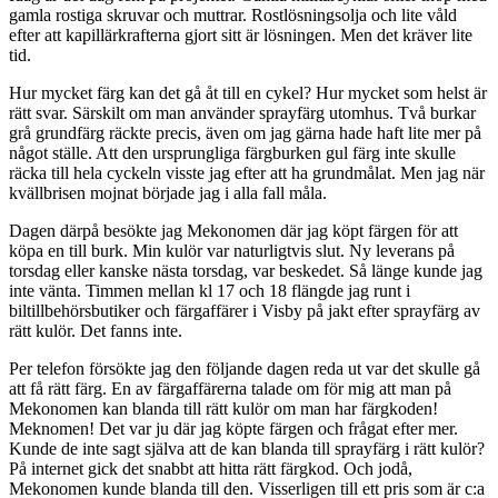
gamla rostiga skruvar och muttrar. Rostlösningsolja och lite våld
efter att kapillärkrafterna gjort sitt är lösningen. Men det kräver lite
tid.
Hur mycket färg kan det gå åt till en cykel? Hur mycket som helst är
rätt svar. Särskilt om man använder sprayfärg utomhus. Två burkar
grå grundfärg räckte precis, även om jag gärna hade haft lite mer på
något ställe. Att den ursprungliga färgburken gul färg inte skulle
räcka till hela cyckeln visste jag efter att ha grundmålat. Men jag när
kvällbrisen mojnat började jag i alla fall måla.
Dagen därpå besökte jag Mekonomen där jag köpt färgen för att
köpa en till burk. Min kulör var naturligtvis slut. Ny leverans på
torsdag eller kanske nästa torsdag, var beskedet. Så länge kunde jag
inte vänta. Timmen mellan kl 17 och 18 flängde jag runt i
biltillbehörsbutiker och färgaffärer i Visby på jakt efter sprayfärg av
rätt kulör. Det fanns inte.
Per telefon försökte jag den följande dagen reda ut var det skulle gå
att få rätt färg. En av färgaffärerna talade om för mig att man på
Mekonomen kan blanda till rätt kulör om man har färgkoden!
Meknomen! Det var ju där jag köpte färgen och frågat efter mer.
Kunde de inte sagt själva att de kan blanda till sprayfärg i rätt kulör?
På internet gick det snabbt att hitta rätt färgkod. Och jodå,
Mekonomen kunde blanda till den. Visserligen till ett pris som är c:a