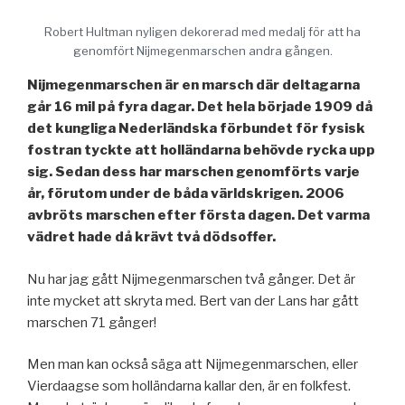
Robert Hultman nyligen dekorerad med medalj för att ha
genomfört Nijmegenmarschen andra gången.
Nijmegenmarschen är en marsch där deltagarna
går 16 mil på fyra dagar. Det hela började 1909 då
det kungliga Nederländska förbundet för fysisk
fostran tyckte att holländarna behövde rycka upp
sig. Sedan dess har marschen genomförts varje
år, förutom under de båda världskrigen. 2006
avbröts marschen efter första dagen. Det varma
vädret hade då krävt två dödsoffer.
Nu har jag gått Nijmegenmarschen två gånger. Det är
inte mycket att skryta med. Bert van der Lans har gått
marschen 71 gånger!
Men man kan också säga att Nijmegenmarschen, eller
Vierdaagse som holländarna kallar den, är en folkfest.