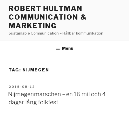
Skip
ROBERT HULTMAN
to
COMMUNICATION &
content
MARKETING
Sustainable Communication – Hållbar kommunikation
Menu
TAG: NIJMEGEN
POSTED
2019-09-12
ON
Nijmegenmarschen – en 16 mil och 4
dagar lång folkfest