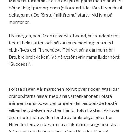
Marschsträckorna är olika de fyra dagarna men marschen
börjar tidigt på morgonen (olika starttider för att sprida ut
deltagarna). De första (militärerna) startar vid fyra på
morgonen.
I Nijmegen, som är en universitetsstad, har studenterna
festat hela natten och hälsar marschdeltagarna med
high-fives och ”handhäckar” (ni vet såna där man gör i
Bro, bro breja-leken). Välgångsönskningarna ljuder högt
”Success!”.
Första dagen går marschen norrut över floden Waal där
brandbåtarna hälsar med sina vattenkanoner. Första
gången jag gick, var det ungefär där jag började förstå
vilken betydelse marschen har för folk i trakten. Väl över
bron möts man av den första av oräkneliga orkestrar.
Huvuddelen av orkestrarna är lokala mässingsorkestrar
(såna som det knappt finns några i Sverige längre).