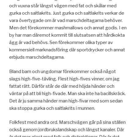
och vuxna står längst vägen med fat och skålar med
gurka och saltlakrits. Just gurka och saltlakrits verkar de
vara övertygade om är vad marschdeltagarna behöver.
Men det förekommer mashmallows och annat godis. I en
by har man däremot kommit till slutsatsen att hårdkokta
ägg är vad behövs. Sen förekommer olika typer av
kommersiell marknadsföring där sportdrycker och annat
erbjuds marschdeltagarna.
Bland barn och ungdomar förekommer också något
slags high-five-tävling. Flest high-fives vinner, om jag
fattat rätt. Därför står de där med höjda händer och
väntar på att bli high-fivade. Man ska inte ha bacillskräck.
Det är ju samma händer man high-fivar med som sedan
ska stoppa gurka och saltlakrits i munnen.
Folkfest med andra ord. Marschvägen går på sina ställen
också genom jordbrukslandskap och längst kanaler. Där