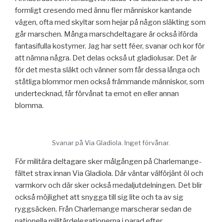
formligt cresendo med ännu fler människor kantande
vägen, ofta med skyltar som hejar på någon släkting som
går marschen. Många marschdeltagare är också iförda
fantasifulla kostymer. Jag har sett féer, svanar och kor för
att nämna några. Det delas också ut gladiolusar. Det är
för det mesta släkt och vänner som får dessa långa och
ståtliga blommor men också främmande människor, som
undertecknad, får förvånat ta emot en eller annan
blomma.
Svanar på Via Gladiola. Inget förvånar.
För militära deltagare sker målgången på Charlemange-
fältet strax innan Via Gladiola. Där väntar välförjänt öl och
varmkorv och där sker också medaljutdelningen. Det blir
också möjlighet att snygga till sig lite och ta av sig
ryggsäcken. Från Charlemange marscherar sedan de
nationella militärdelegationerna i parad efter