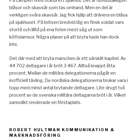
På campen finns också ett sjukhus. Det är huvudsakligen
blåsor och skavsår som tas omhand. Men en del är
verkligen svåra skavsår. Jag fick hjälp att dränera en blåsa
på sjukhuset. På britsen bredvid låg en finsk soldat vars
stortå och lilltå på ena foten mest såg ut som
köttslamsor. Några planer på att bryta hade han dock
inte.
Det där med att bryta marschen är ett särskilt kapitel. Av
44 702 deltagare i år bröt 3 467. Alltså knappt åtta
procent. Mellan de militära delegationerna pågår en
inofficiell tävling. De nordiska delegationerna brukar vara i
topp med minst antal brytande deltagare. Lite drygt två
procent av de svenska militära deltagarna bröt i år. Vilket
sannolikt renderade en förstaplats.
ROBERT HULTMAN KOMMUNIKATION &
MARKNADSFÖRING