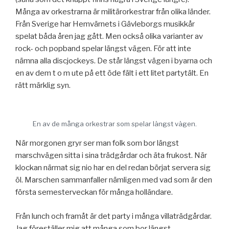
Många av orkestrarna är militärorkestrar från olika länder.
Från Sverige har Hemvärnets i Gävleborgs musikkår
spelat båda åren jag gått. Men också olika varianter av
rock- och popband spelar längst vägen. För att inte
nämna alla discjockeys. De står längst vägen i byarna och
en av dem t o m ute på ett öde fält i ett litet partytält. En
rätt märklig syn.
En av de många orkestrar som spelar längst vägen.
När morgonen gryr ser man folk som bor längst
marschvägen sitta i sina trädgårdar och äta frukost. När
klockan närmat sig nio har en del redan börjat servera sig
öl. Marschen sammanfaller nämligen med vad som är den
första semesterveckan för många holländare.
Från lunch och framåt är det party i många villaträdgårdar.
Jag föreställer mig att många som bor längst