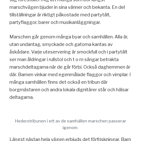
marschvägen bjuder in sina vänner och bekanta. En del
tillställningar är riktigt påkostade med partytält,
partyflaggor, barer och musikanläggningar.
Marschen går genom många byar och samhällen. Alla är,
utan undantag, smyckade och gatorna kantas av
åskådare. Varje uteservering är smockfull och i partytält
ser man åldringar i rullstol och t o m sängar betrakta
marschdeltagarna när de går förbi. Också daghemmen är
där. Barnen vinkar med egenmålade flaggor och vimplar. I
många samhällen finns det också en tribun där
borgmästaren och andra lokala dignitärer står och hälsar
deltagarna.
Hederstribunen i ett av de samhällen marschen passerar
igenom.
Längst nästan hela vägen erbjuds det förfriskningar. Barn