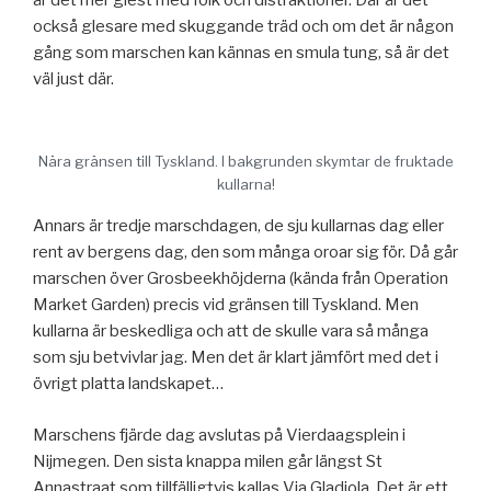
är det mer glest med folk och distraktioner. Där är det
också glesare med skuggande träd och om det är någon
gång som marschen kan kännas en smula tung, så är det
väl just där.
Nära gränsen till Tyskland. I bakgrunden skymtar de fruktade
kullarna!
Annars är tredje marschdagen, de sju kullarnas dag eller
rent av bergens dag, den som många oroar sig för. Då går
marschen över Grosbeekhöjderna (kända från Operation
Market Garden) precis vid gränsen till Tyskland. Men
kullarna är beskedliga och att de skulle vara så många
som sju betvivlar jag. Men det är klart jämfört med det i
övrigt platta landskapet…
Marschens fjärde dag avslutas på Vierdaagsplein i
Nijmegen. Den sista knappa milen går längst St
Annastraat som tillfälligtvis kallas Via Gladiola. Det är ett