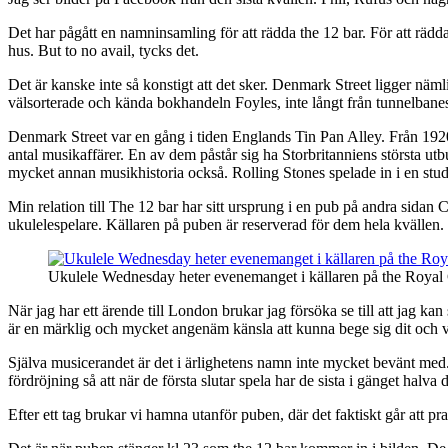
Det har pågått en namninsamling för att rädda the 12 bar. För att rädd
hus. But to no avail, tycks det.
Det är kanske inte så konstigt att det sker. Denmark Street ligger näml
välsorterade och kända bokhandeln Foyles, inte långt från tunnelban
Denmark Street var en gång i tiden Englands Tin Pan Alley. Från 1920-
antal musikaffärer. En av dem påstår sig ha Storbritanniens största ut
mycket annan musikhistoria också. Rolling Stones spelade in i en stud
Min relation till The 12 bar har sitt ursprung i en pub på andra sida
ukulelespelare. Källaren på puben är reserverad för dem hela kvällen.
Ukulele Wednesday heter evenemanget i källaren på the Royal
När jag har ett ärende till London brukar jag försöka se till att jag 
är en märklig och mycket angenäm känsla att kunna bege sig dit och vet
Själva musicerandet är det i ärlighetens namn inte mycket bevänt med. D
fördröjning så att när de första slutar spela har de sista i gänget halva d
Efter ett tag brukar vi hamna utanför puben, där det faktiskt går att p