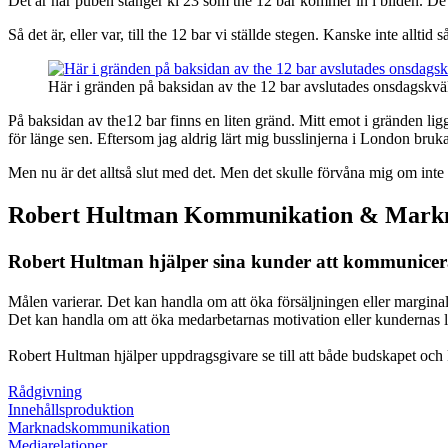
Det är när puben stänger kl 23 som the 12 bar kommer in i bilden. De h
Så det är, eller var, till the 12 bar vi ställde stegen. Kanske inte all
Här i gränden på baksidan av the 12 bar avslutades onsdagskväl
På baksidan av the12 bar finns en liten gränd. Mitt emot i gränden ligg
för länge sen. Eftersom jag aldrig lärt mig busslinjerna i London brukar
Men nu är det alltså slut med det. Men det skulle förvåna mig om inte
Robert Hultman Kommunikation & Markn
Robert Hultman hjälper sina kunder att kommunicera k
Målen varierar. Det kan handla om att öka försäljningen eller marginaler
Det kan handla om att öka medarbetarnas motivation eller kundernas lo
Robert Hultman hjälper uppdragsgivare se till att både budskapet och k
Rådgivning
Innehållsproduktion
Marknadskommunikation
Mediarelationer