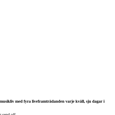
musikliv med fyra liveframträdanden varje kväll, sju dagar i
g send off.