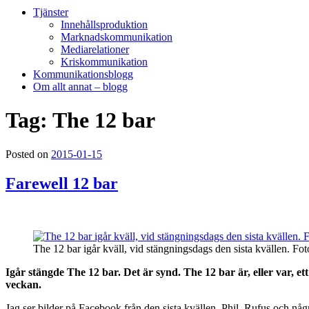
Tjänster
Innehållsproduktion
Marknadskommunikation
Mediarelationer
Kriskommunikation
Kommunikationsblogg
Om allt annat – blogg
Tag: The 12 bar
Posted on
2015-01-15
Farewell 12 bar
The 12 bar igår kväll, vid stängningsdags den sista kvällen. Fot
Igår stängde The 12 bar. Det är synd. The 12 bar är, eller var, 
veckan.
Jag ser bilder på Facebook från den sista kvällen. Phil, Rufus och någr