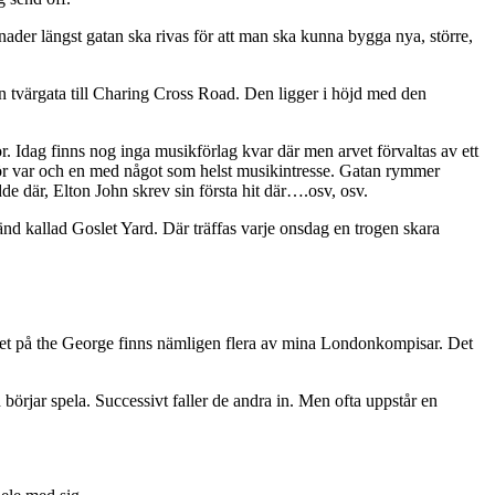
nader längst gatan ska rivas för att man ska kunna bygga nya, större,
ten tvärgata till Charing Cross Road. Den ligger i höjd med den
. Idag finns nog inga musikförlag kvar där men arvet förvaltas av ett
n för var och en med något som helst musikintresse. Gatan rymmer
e där, Elton John skrev sin första hit där….osv, osv.
änd kallad Goslet Yard. Där träffas varje onsdag en trogen skara
gänget på the George finns nämligen flera av mina Londonkompisar. Det
 börjar spela. Successivt faller de andra in. Men ofta uppstår en