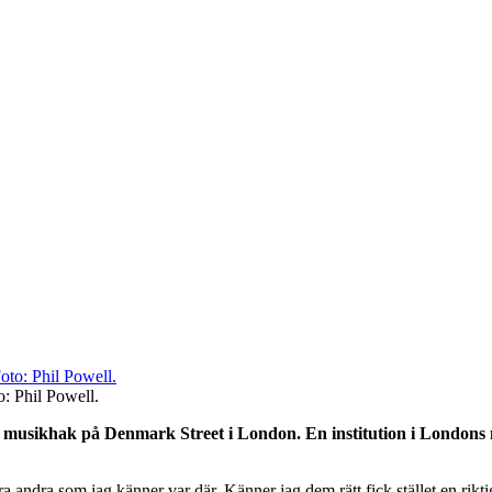
o: Phil Powell.
ett musikhak på Denmark Street i London. En institution i Londons 
a andra som jag känner var där. Känner jag dem rätt fick stället en rikti