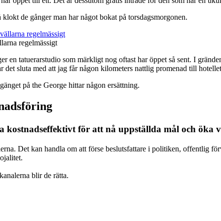
ar öppet till ett. Det är dessutom gratis inträde för den som har en uku
tid så klokt de gånger man har något bokat på torsdagsmorgonen.
larna regelmässigt
er en tatuerarstudio som märkligt nog oftast har öppet så sent. I gränden
 det sluta med att jag får någon kilometers nattlig promenad till hotellet
 gänget på the George hittar någon ersättning.
adsföring
ostnadseffektivt för att nå uppställda mål och öka vä
na. Det kan handla om att förse beslutsfattare i politiken, offentlig förv
jalitet.
analerna blir de rätta.