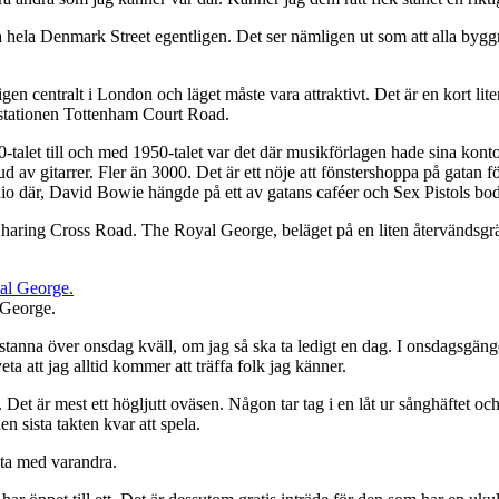
a hela Denmark Street egentligen. Det ser nämligen ut som att alla bygg
igen centralt i London och läget måste vara attraktivt. Det är en kort li
estationen Tottenham Court Road.
talet till och med 1950-talet var det där musikförlagen hade sina kontor
bud av gitarrer. Fler än 3000. Det är ett nöje att fönstershoppa på gata
io där, David Bowie hängde på ett av gatans caféer och Sex Pistols bodd
n Charing Cross Road. The Royal George, beläget på en liten återvändsgr
 George.
kan stanna över onsdag kväll, om jag så ska ta ledigt en dag. I onsdags
a att jag alltid kommer att träffa folk jag känner.
et är mest ett högljutt oväsen. Någon tar tag i en låt ur sånghäftet och
en sista takten kvar att spela.
rata med varandra.