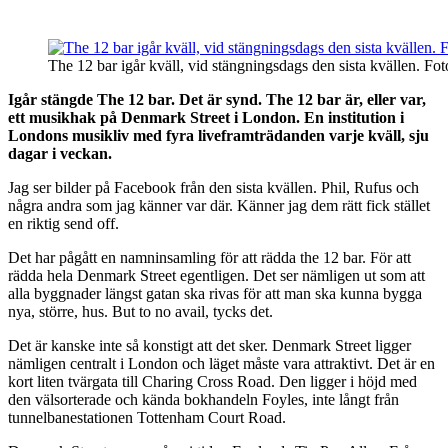
The 12 bar igår kväll, vid stängningsdags den sista kvällen. Fot
Igår stängde The 12 bar. Det är synd. The 12 bar är, eller var,
ett musikhak på Denmark Street i London. En institution i
Londons musikliv med fyra liveframträdanden varje kväll, sju
dagar i veckan.
Jag ser bilder på Facebook från den sista kvällen. Phil, Rufus och
några andra som jag känner var där. Känner jag dem rätt fick stället
en riktig send off.
Det har pågått en namninsamling för att rädda the 12 bar. För att
rädda hela Denmark Street egentligen. Det ser nämligen ut som att
alla byggnader längst gatan ska rivas för att man ska kunna bygga
nya, större, hus. But to no avail, tycks det.
Det är kanske inte så konstigt att det sker. Denmark Street ligger
nämligen centralt i London och läget måste vara attraktivt. Det är en
kort liten tvärgata till Charing Cross Road. Den ligger i höjd med
den välsorterade och kända bokhandeln Foyles, inte långt från
tunnelbanestationen Tottenham Court Road.