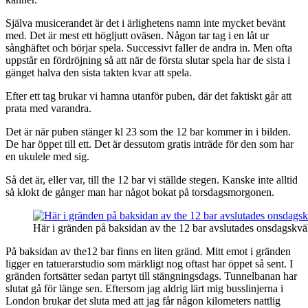
Själva musicerandet är det i ärlighetens namn inte mycket bevänt
med. Det är mest ett högljutt oväsen. Någon tar tag i en låt ur
sånghäftet och börjar spela. Successivt faller de andra in. Men ofta
uppstår en fördröjning så att när de första slutar spela har de sista i
gänget halva den sista takten kvar att spela.
Efter ett tag brukar vi hamna utanför puben, där det faktiskt går att
prata med varandra.
Det är när puben stänger kl 23 som the 12 bar kommer in i bilden.
De har öppet till ett. Det är dessutom gratis inträde för den som har
en ukulele med sig.
Så det är, eller var, till the 12 bar vi ställde stegen. Kanske inte alltid
så klokt de gånger man har något bokat på torsdagsmorgonen.
Här i gränden på baksidan av the 12 bar avslutades onsdagskväl
På baksidan av the12 bar finns en liten gränd. Mitt emot i gränden
ligger en tatuerarstudio som märkligt nog oftast har öppet så sent. I
gränden fortsätter sedan partyt till stängningsdags. Tunnelbanan har
slutat gå för länge sen. Eftersom jag aldrig lärt mig busslinjerna i
London brukar det sluta med att jag får någon kilometers nattlig