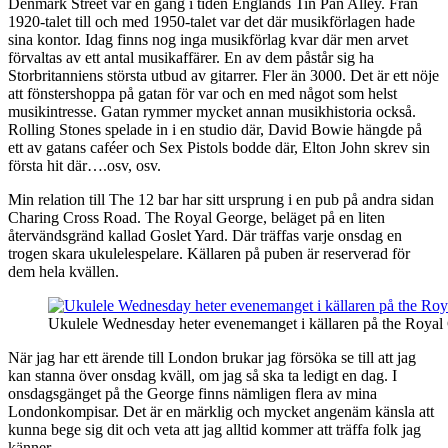
Denmark Street var en gång i tiden Englands Tin Pan Alley. Från
1920-talet till och med 1950-talet var det där musikförlagen hade
sina kontor. Idag finns nog inga musikförlag kvar där men arvet
förvaltas av ett antal musikaffärer. En av dem påstår sig ha
Storbritanniens största utbud av gitarrer. Fler än 3000. Det är ett nöje
att fönstershoppa på gatan för var och en med något som helst
musikintresse. Gatan rymmer mycket annan musikhistoria också.
Rolling Stones spelade in i en studio där, David Bowie hängde på
ett av gatans caféer och Sex Pistols bodde där, Elton John skrev sin
första hit där….osv, osv.
Min relation till The 12 bar har sitt ursprung i en pub på andra sidan
Charing Cross Road. The Royal George, beläget på en liten
återvändsgränd kallad Goslet Yard. Där träffas varje onsdag en
trogen skara ukulelespelare. Källaren på puben är reserverad för
dem hela kvällen.
Ukulele Wednesday heter evenemanget i källaren på the Royal
När jag har ett ärende till London brukar jag försöka se till att jag
kan stanna över onsdag kväll, om jag så ska ta ledigt en dag. I
onsdagsgänget på the George finns nämligen flera av mina
Londonkompisar. Det är en märklig och mycket angenäm känsla att
kunna bege sig dit och veta att jag alltid kommer att träffa folk jag
känner.