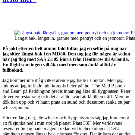
Längst bak, längst in, granne med pentryt och en jetmotor. P
På jakt efter en helt annan bild hittar jag en selfie på mig när
jag sitter längst bak i en MD80. Den tog jag för några år sedan
när jag flög med SAS 21:05-kärra från Heathrow till Arlanda.
En flight som ingen vill åka med men som ändå alltid är
fullbokad.
Jag kommer inte ihåg vilket ärende jag hade i London. Men jag
minns att jag träffade min kompis Peter på the “The Mad Bishop
and Bear” på Paddington precis innan jag åkte till flygplatsen. Peter
driver en restaurang och det är alltid svårt att få till en träff. Men nu
dök han upp och vi hann prata en stund och dessutom sänka ett par
whiskypinnar.
Efter en lång dag, lite whisky och flygplatsstress såg jag fram emot
att få sjunka ned i min stol på planet. Plats 33F. Mer världsvana
resenärer än jag hade reagerat redan vid incheckningen. Det är
nämligen platsen längst bak, närmast fönstret. Det är bara det att det