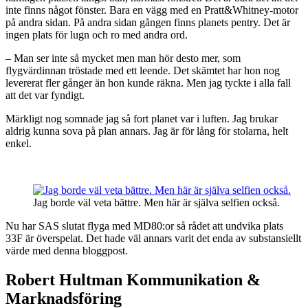
inte finns något fönster. Bara en vägg med en Pratt&Whitney-motor
på andra sidan. På andra sidan gången finns planets pentry. Det är
ingen plats för lugn och ro med andra ord.
– Man ser inte så mycket men man hör desto mer, som
flygvärdinnan tröstade med ett leende. Det skämtet har hon nog
levererat fler gånger än hon kunde räkna. Men jag tyckte i alla fall
att det var fyndigt.
Märkligt nog somnade jag så fort planet var i luften. Jag brukar
aldrig kunna sova på plan annars. Jag är för lång för stolarna, helt
enkel.
Jag borde väl veta bättre. Men här är själva selfien också.
Nu har SAS slutat flyga med MD80:or så rådet att undvika plats
33F är överspelat. Det hade väl annars varit det enda av substansiellt
värde med denna bloggpost.
Robert Hultman Kommunikation &
Marknadsföring