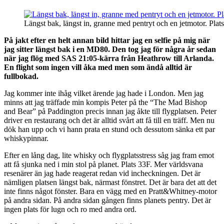
Längst bak, längst in, granne med pentryt och en jetmotor. P
På jakt efter en helt annan bild hittar jag en selfie på mig när
jag sitter längst bak i en MD80. Den tog jag för några år sedan
när jag flög med SAS 21:05-kärra från Heathrow till Arlanda.
En flight som ingen vill åka med men som ändå alltid är
fullbokad.
Jag kommer inte ihåg vilket ärende jag hade i London. Men jag
minns att jag träffade min kompis Peter på the “The Mad Bishop
and Bear” på Paddington precis innan jag åkte till flygplatsen. Peter
driver en restaurang och det är alltid svårt att få till en träff. Men nu
dök han upp och vi hann prata en stund och dessutom sänka ett par
whiskypinnar.
Efter en lång dag, lite whisky och flygplatsstress såg jag fram emot
att få sjunka ned i min stol på planet. Plats 33F. Mer världsvana
resenärer än jag hade reagerat redan vid incheckningen. Det är
nämligen platsen längst bak, närmast fönstret. Det är bara det att det
inte finns något fönster. Bara en vägg med en Pratt&Whitney-motor
på andra sidan. På andra sidan gången finns planets pentry. Det är
ingen plats för lugn och ro med andra ord.