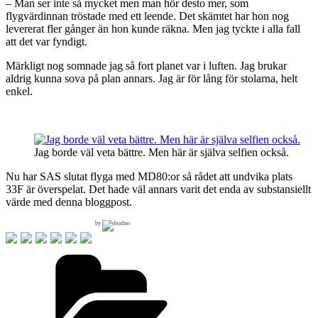
– Man ser inte så mycket men man hör desto mer, som
flygvärdinnan tröstade med ett leende. Det skämtet har hon nog
levererat fler gånger än hon kunde räkna. Men jag tyckte i alla fall
att det var fyndigt.
Märkligt nog somnade jag så fort planet var i luften. Jag brukar
aldrig kunna sova på plan annars. Jag är för lång för stolarna, helt
enkel.
Jag borde väl veta bättre. Men här är själva selfien också.
Nu har SAS slutat flyga med MD80:or så rådet att undvika plats
33F är överspelat. Det hade väl annars varit det enda av substansiellt
värde med denna bloggpost.
by