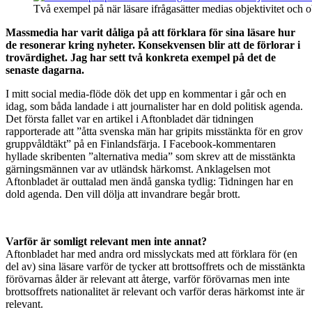
Två exempel på när läsare ifrågasätter medias objektivitet och 
Massmedia har varit dåliga på att förklara för sina läsare hur
de resonerar kring nyheter. Konsekvensen blir att de förlorar i
trovärdighet. Jag har sett två konkreta exempel på det de
senaste dagarna.
I mitt social media-flöde dök det upp en kommentar i går och en
idag, som båda landade i att journalister har en dold politisk agenda.
Det första fallet var en artikel i Aftonbladet där tidningen
rapporterade att ”åtta svenska män har gripits misstänkta för en grov
gruppvåldtäkt” på en Finlandsfärja. I Facebook-kommentaren
hyllade skribenten ”alternativa media” som skrev att de misstänkta
gärningsmännen var av utländsk härkomst. Anklagelsen mot
Aftonbladet är outtalad men ändå ganska tydlig: Tidningen har en
dold agenda. Den vill dölja att invandrare begår brott.
Varför är somligt relevant men inte annat?
Aftonbladet har med andra ord misslyckats med att förklara för (en
del av) sina läsare varför de tycker att brottsoffrets och de misstänkta
förövarnas ålder är relevant att återge, varför förövarnas men inte
brottsoffrets nationalitet är relevant och varför deras härkomst inte är
relevant.