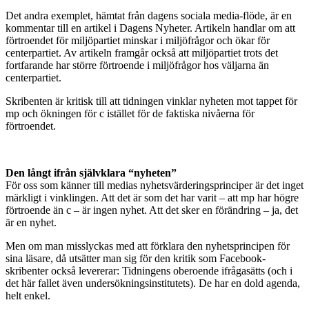
Det andra exemplet, hämtat från dagens sociala media-flöde, är en
kommentar till en artikel i Dagens Nyheter. Artikeln handlar om att
förtroendet för miljöpartiet minskar i miljöfrågor och ökar för
centerpartiet. Av artikeln framgår också att miljöpartiet trots det
fortfarande har större förtroende i miljöfrågor hos väljarna än
centerpartiet.
Skribenten är kritisk till att tidningen vinklar nyheten mot tappet för
mp och ökningen för c istället för de faktiska nivåerna för
förtroendet.
Den långt ifrån självklara “nyheten”
För oss som känner till medias nyhetsvärderingsprinciper är det inget
märkligt i vinklingen. Att det är som det har varit – att mp har högre
förtroende än c – är ingen nyhet. Att det sker en förändring – ja, det
är en nyhet.
Men om man misslyckas med att förklara den nyhetsprincipen för
sina läsare, då utsätter man sig för den kritik som Facebook-
skribenter också levererar: Tidningens oberoende ifrågasätts (och i
det här fallet även undersökningsinstitutets). De har en dold agenda,
helt enkel.