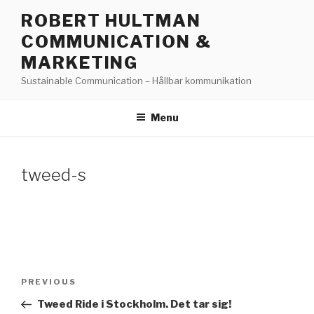
Skip
ROBERT HULTMAN
to
COMMUNICATION &
content
MARKETING
Sustainable Communication – Hållbar kommunikation
Menu
tweed-s
Post
PREVIOUS
Previous
navigation
Post
Tweed Ride i Stockholm. Det tar sig!