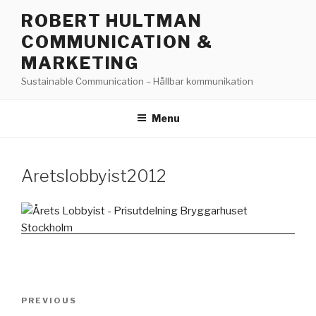
Skip
ROBERT HULTMAN
to
COMMUNICATION &
content
MARKETING
Sustainable Communication – Hållbar kommunikation
Menu
Aretslobbyist2012
Post
PREVIOUS
Previous
navigation