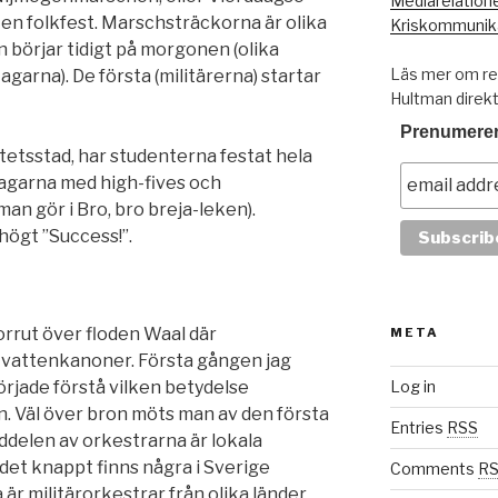
Mediarelation
 en folkfest. Marschsträckorna är olika
Kriskommunik
börjar tidigt på morgonen (olika
Läs mer om res
tagarna). De första (militärerna) startar
Hultman direk
Prenumerer
tetsstad, har studenterna festat hela
agarna med high-fives och
man gör i Bro, bro breja-leken).
högt ”Success!”.
rrut över floden Waal där
META
 vattenkanoner. Första gången jag
började förstå vilken betydelse
Log in
n. Väl över bron möts man av den första
Entries
RSS
ddelen av orkestrarna är lokala
et knappt finns några i Sverige
Comments
R
är militärorkestrar från olika länder.