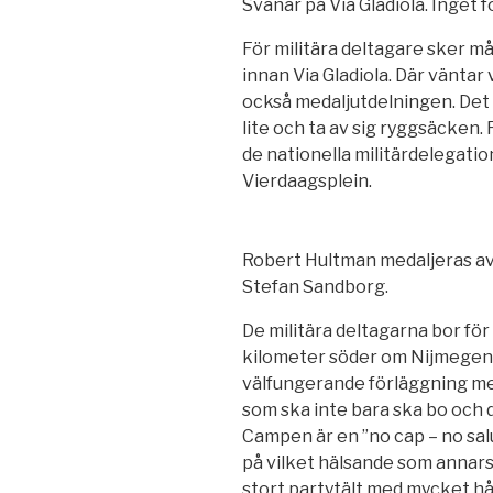
Svanar på Via Gladiola. Inget f
För militära deltagare sker 
innan Via Gladiola. Där väntar
också medaljutdelningen. Det b
lite och ta av sig ryggsäcke
de nationella militärdelegatio
Vierdaagsplein.
Robert Hultman medaljeras 
Stefan Sandborg.
De militära deltagarna bor f
kilometer söder om Nijmegen.
välfungerande förläggning med
som ska inte bara ska bo och d
Campen är en ”no cap – no sal
på vilket hälsande som annars 
stort partytält med mycket hål