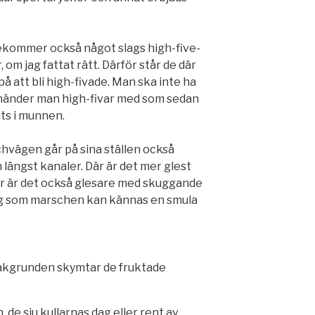
kommer också något slags high-five-
, om jag fattat rätt. Därför står de där
 att bli high-fivade. Man ska inte ha
 händer man high-fivar med som sedan
its i munnen.
hvägen går på sina ställen också
ängst kanaler. Där är det mer glest
är är det också glesare med skuggande
ng som marschen kan kännas en smula
 bakgrunden skymtar de fruktade
de sju kullarnas dag eller rent av