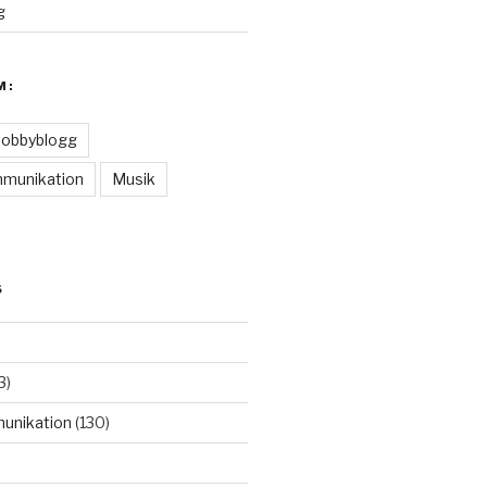
g
M:
obbyblogg
munikation
Musik
S
3)
unikation
(130)