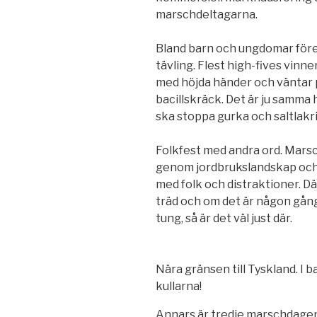
marschdeltagarna.
Bland barn och ungdomar före
tävling. Flest high-fives vinner
med höjda händer och väntar på
bacillskräck. Det är ju samma
ska stoppa gurka och saltlakr
Folkfest med andra ord. Marsc
genom jordbrukslandskap och l
med folk och distraktioner. D
träd och om det är någon gå
tung, så är det väl just där.
Nära gränsen till Tyskland. I
kullarna!
Annars är tredje marschdagen, 