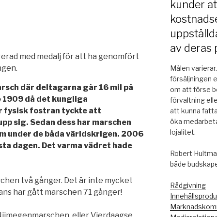
kunder a
kostnadse
uppställd
av deras 
erad med medalj för att ha genomfört
ngen.
Målen varierar
försäljningen 
sch där deltagarna går 16 mil på
om att förse be
e 1909 då det kungliga
förvaltning ell
fysisk fostran tyckte att
att kunna fatt
öka medarbeta
upp sig. Sedan dess har marschen
lojalitet.
om under de båda världskrigen. 2006
sta dagen. Det varma vädret hade
Robert Hultman
både budskapet
chen två gånger. Det är inte mycket
Rådgivning
Lans har gått marschen 71 gånger!
Innehållsprodu
Marknadskomm
Nijmegenmarschen, eller Vierdaagse