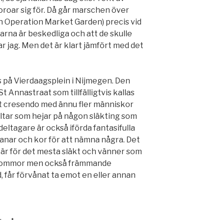
roar sig för. Då går marschen över
 Operation Market Garden) precis vid
larna är beskedliga och att de skulle
r jag. Men det är klart jämfört med det
 på Vierdaagsplein i Nijmegen. Den
t Annastraat som tillfälligtvis kallas
igt cresendo med ännu fler människor
ltar som hejar på någon släkting som
tagare är också iförda fantasifulla
vanar och kor för att nämna några. Det
t är för det mesta släkt och vänner som
 blommor men också främmande
 får förvånat ta emot en eller annan