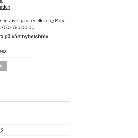
er
ation
pektive tjänster eller ring Robert
t: 070-789 00 00
a på vårt nyhetsbrev
SS