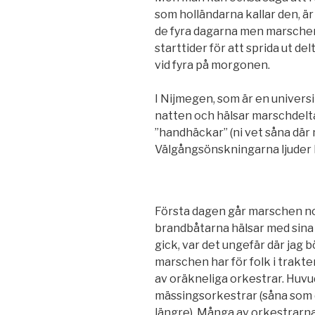
som holländarna kallar den, är
de fyra dagarna men marschen 
starttider för att sprida ut del
vid fyra på morgonen.
I Nijmegen, som är en universi
natten och hälsar marschdelt
”handhäckar” (ni vet såna där 
Välgångsönskningarna ljuder 
Första dagen går marschen no
brandbåtarna hälsar med sina
gick, var det ungefär där jag 
marschen har för folk i trakte
av oräkneliga orkestrar. Huvu
mässingsorkestrar (såna som d
längre). Många av orkestrarna 