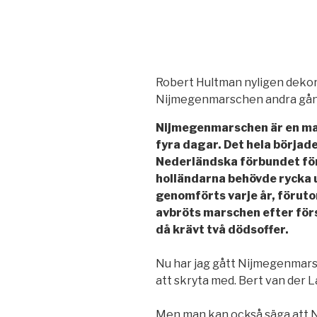
Robert Hultman nyligen dekor
Nijmegenmarschen andra gå
Nijmegenmarschen är en mar
fyra dagar. Det hela börjad
Nederländska förbundet för 
holländarna behövde rycka 
genomförts varje år, förut
avbröts marschen efter för
då krävt två dödsoffer.
Nu har jag gått Nijmegenmars
att skryta med. Bert van der 
Men man kan också säga att 