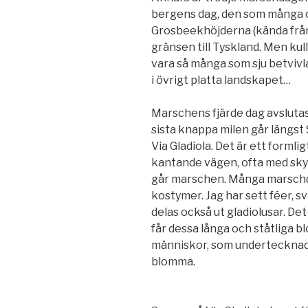
bergens dag, den som många o
Grosbeekhöjderna (kända från
gränsen till Tyskland. Men kul
vara så många som sju betvivla
i övrigt platta landskapet…
Marschens fjärde dag avslutas
sista knappa milen går längst S
Via Gladiola. Det är ett forml
kantande vägen, ofta med sky
går marschen. Många marschdel
kostymer. Jag har sett féer, s
delas också ut gladiolusar. De
får dessa långa och ståtliga
människor, som undertecknad,
blomma.