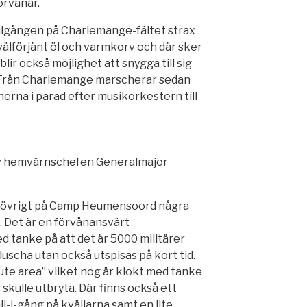
örvånar.
målgången på Charlemange-fältet strax
 välförjänt öl och varmkorv och där sker
lir också möjlighet att snygga till sig
n. Från Charlemange marscherar sedan
nerna i parad efter musikorkestern till
av hemvärnschefen Generalmajor
ör övrigt på Camp Heumensoord några
 Det är en förvånansvärt
 tanke på att det är 5000 militärer
uscha utan också utspisas på kort tid.
ute area” vilket nog är klokt med tanke
skulle utbryta. Där finns också ett
l-i-gång på kvällarna samt en lite