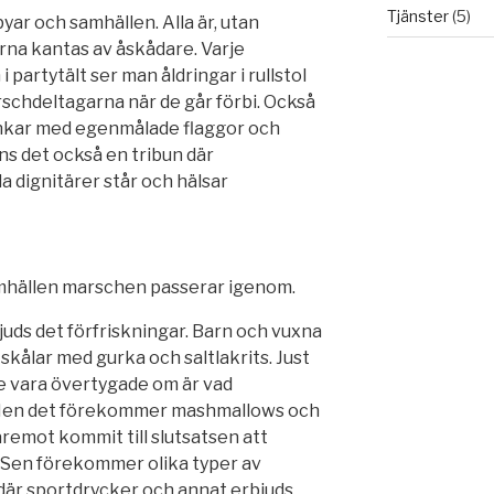
Tjänster
(5)
r och samhällen. Alla är, utan
na kantas av åskådare. Varje
 partytält ser man åldringar i rullstol
schdeltagarna när de går förbi. Också
nkar med egenmålade flaggor och
ns det också en tribun där
 dignitärer står och hälsar
amhällen marschen passerar igenom.
uds det förfriskningar. Barn och vuxna
skålar med gurka och saltlakrits. Just
de vara övertygade om är vad
Men det förekommer mashmallows och
äremot kommit till slutsatsen att
 Sen förekommer olika typer av
är sportdrycker och annat erbjuds