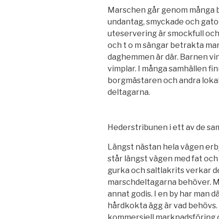
Marschen går genom många bya
undantag, smyckade och gator
uteservering är smockfull och i
och t o m sängar betrakta mar
daghemmen är där. Barnen vi
vimplar. I många samhällen fin
borgmästaren och andra lokala
deltagarna.
Hederstribunen i ett av de s
Längst nästan hela vägen erbj
står längst vägen med fat och 
gurka och saltlakrits verkar 
marschdeltagarna behöver. 
annat godis. I en by har man d
hårdkokta ägg är vad behövs.
kommersiell marknadsföring d