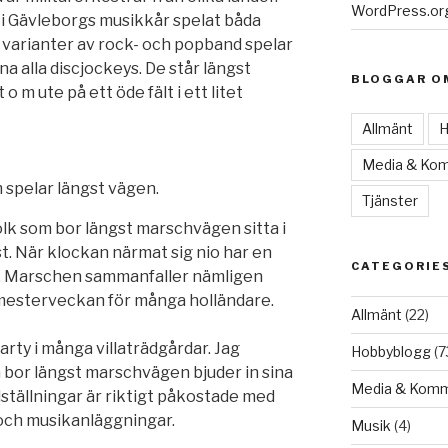
WordPress.or
i Gävleborgs musikkår spelat båda
a varianter av rock- och popband spelar
na alla discjockeys. De står längst
BLOGGAR O
o m ute på ett öde fält i ett litet
Allmänt
H
Media & Kom
 spelar längst vägen.
Tjänster
lk som bor längst marschvägen sitta i
t. När klockan närmat sig nio har en
CATEGORIE
öl. Marschen sammanfaller nämligen
mesterveckan för många holländare.
Allmänt
(22)
arty i många villaträdgårdar. Jag
Hobbyblogg
(7
 bor längst marschvägen bjuder in sina
Media & Komm
lställningar är riktigt påkostade med
r och musikanläggningar.
Musik
(4)