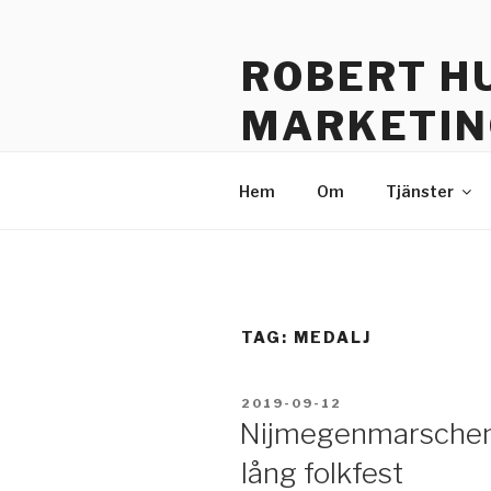
Skip
to
ROBERT H
content
MARKETIN
Sustainable Communication –
Hem
Om
Tjänster
TAG: MEDALJ
POSTED
2019-09-12
ON
Nijmegenmarschen 
lång folkfest