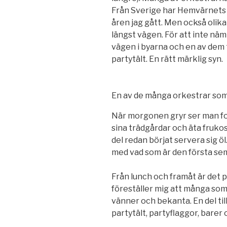
Från Sverige har Hemvärnets 
åren jag gått. Men också olik
längst vägen. För att inte näm
vägen i byarna och en av dem t 
partytält. En rätt märklig syn.
En av de många orkestrar som
När morgonen gryr ser man fo
sina trädgårdar och äta frukos
del redan börjat servera sig 
med vad som är den första se
Från lunch och framåt är det p
föreställer mig att många som
vänner och bekanta. En del til
partytält, partyflaggor, bare