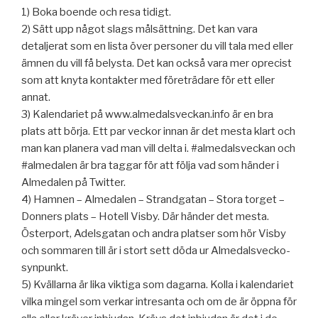
1) Boka boende och resa tidigt.
2) Sätt upp något slags målsättning. Det kan vara
detaljerat som en lista över personer du vill tala med eller
ämnen du vill få belysta. Det kan också vara mer oprecist
som att knyta kontakter med företrädare för ett eller
annat.
3) Kalendariet på www.almedalsveckan.info är en bra
plats att börja. Ett par veckor innan är det mesta klart och
man kan planera vad man vill delta i. #almedalsveckan och
#almedalen är bra taggar för att följa vad som händer i
Almedalen på Twitter.
4) Hamnen – Almedalen – Strandgatan – Stora torget –
Donners plats – Hotell Visby. Där händer det mesta.
Österport, Adelsgatan och andra platser som hör Visby
och sommaren till är i stort sett döda ur Almedalsvecko-
synpunkt.
5) Kvällarna är lika viktiga som dagarna. Kolla i kalendariet
vilka mingel som verkar intresanta och om de är öppna för