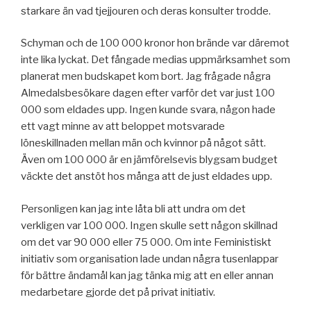
starkare än vad tjejjouren och deras konsulter trodde.
Schyman och de 100 000 kronor hon brände var däremot
inte lika lyckat. Det fångade medias uppmärksamhet som
planerat men budskapet kom bort. Jag frågade några
Almedalsbesökare dagen efter varför det var just 100
000 som eldades upp. Ingen kunde svara, någon hade
ett vagt minne av att beloppet motsvarade
löneskillnaden mellan män och kvinnor på något sätt.
Även om 100 000 är en jämförelsevis blygsam budget
väckte det anstöt hos många att de just eldades upp.
Personligen kan jag inte låta bli att undra om det
verkligen var 100 000. Ingen skulle sett någon skillnad
om det var 90 000 eller 75 000. Om inte Feministiskt
initiativ som organisation lade undan några tusenlappar
för bättre ändamål kan jag tänka mig att en eller annan
medarbetare gjorde det på privat initiativ.