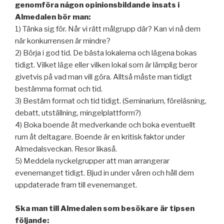
genomföra någon opinionsbildande insats i
Almedalen bör man:
1) Tänka sig för. Når vi rätt målgrupp där? Kan vi nå dem
när konkurrensen är mindre?
2) Börja i god tid. De bästa lokalerna och lägena bokas
tidigt. Vilket läge eller vilken lokal som är lämplig beror
givetvis på vad man vill göra. Alltså måste man tidigt
bestämma format och tid.
3) Bestäm format och tid tidigt. (Seminarium, föreläsning,
debatt, utställning, mingelplattform?)
4) Boka boende åt medverkande och boka eventuellt
rum åt deltagare. Boende är en kritisk faktor under
Almedalsveckan. Resor likaså.
5) Meddela nyckelgrupper att man arrangerar
evenemanget tidigt. Bjud in under våren och håll dem
uppdaterade fram till evenemanget.
Ska man till Almedalen som besökare är tipsen
följande: