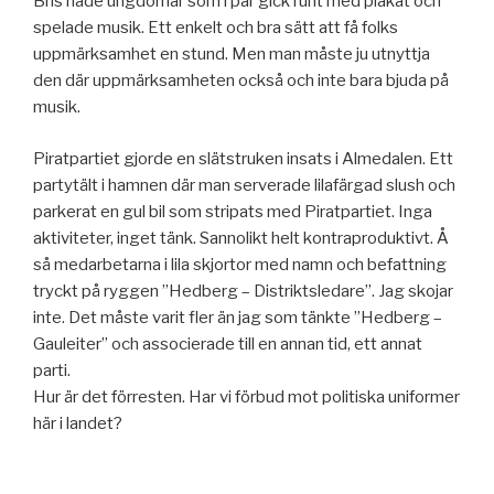
Bris hade ungdomar som i par gick runt med plakat och
spelade musik. Ett enkelt och bra sätt att få folks
uppmärksamhet en stund. Men man måste ju utnyttja
den där uppmärksamheten också och inte bara bjuda på
musik.
Piratpartiet gjorde en slätstruken insats i Almedalen. Ett
partytält i hamnen där man serverade lilafärgad slush och
parkerat en gul bil som stripats med Piratpartiet. Inga
aktiviteter, inget tänk. Sannolikt helt kontraproduktivt. Å
så medarbetarna i lila skjortor med namn och befattning
tryckt på ryggen ”Hedberg – Distriktsledare”. Jag skojar
inte. Det måste varit fler än jag som tänkte ”Hedberg –
Gauleiter” och associerade till en annan tid, ett annat
parti.
Hur är det förresten. Har vi förbud mot politiska uniformer
här i landet?