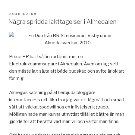
POSTED
2010-07-09
ON
Några spridda iakttagelser i Almedalen
Prime PR har två år i rad burit runt en
Electroluxdammsugare i Almedalen. Även om jag sett
den måste jag säga att både budskap och syfte är oklart
för mig.
Almegas satsning på att erbjuda bloggare
internetaccess och fika tror jag var ett lågmält och smart
sätt att väcka goodwill hos en inflytelserik grupp.
Möjligen hade man kunna utnyttjat tillfället bättre än man
gjorde för att berätta vad man vill och varför man finns.