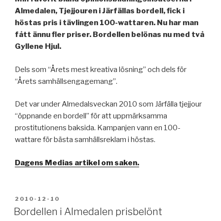
Almedalen, Tjejjouren i Järfällas bordell, fick i
höstas pris i tävlingen 100-wattaren. Nu har man
fått ännu fler priser. Bordellen belönas nu med två
Gyllene Hjul.
Dels som “Årets mest kreativa lösning” och dels för
“Årets samhällsengagemang”.
Det var under Almedalsveckan 2010 som Järfälla tjejjour
“öppnande en bordell” för att uppmärksamma
prostitutionens baksida. Kampanjen vann en 100-
wattare för bästa samhällsreklam i höstas.
Dagens Medias artikel om saken.
POSTED
2010-12-10
ON
Bordellen i Almedalen prisbelönt