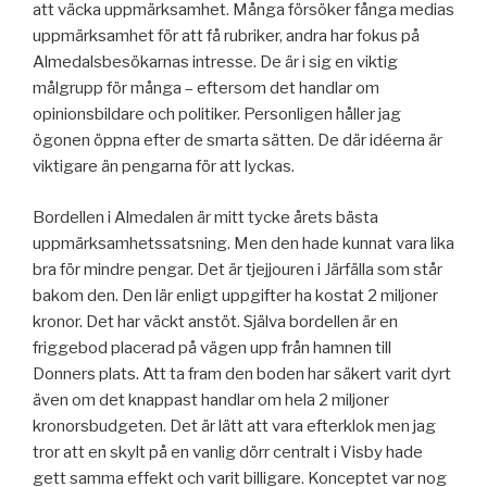
att väcka uppmärksamhet. Många försöker fånga medias
uppmärksamhet för att få rubriker, andra har fokus på
Almedalsbesökarnas intresse. De är i sig en viktig
målgrupp för många – eftersom det handlar om
opinionsbildare och politiker. Personligen håller jag
ögonen öppna efter de smarta sätten. De där idéerna är
viktigare än pengarna för att lyckas.
Bordellen i Almedalen är mitt tycke årets bästa
uppmärksamhetssatsning. Men den hade kunnat vara lika
bra för mindre pengar. Det är tjejjouren i Järfälla som står
bakom den. Den lär enligt uppgifter ha kostat 2 miljoner
kronor. Det har väckt anstöt. Själva bordellen är en
friggebod placerad på vägen upp från hamnen till
Donners plats. Att ta fram den boden har säkert varit dyrt
även om det knappast handlar om hela 2 miljoner
kronorsbudgeten. Det är lätt att vara efterklok men jag
tror att en skylt på en vanlig dörr centralt i Visby hade
gett samma effekt och varit billigare. Konceptet var nog