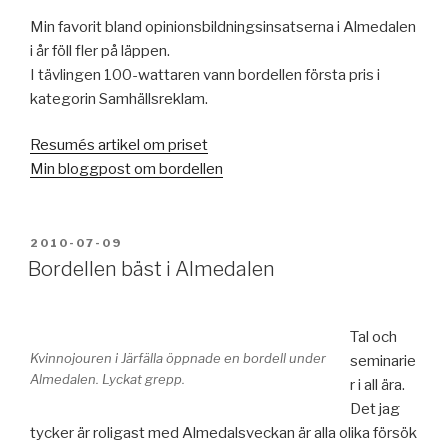
Min favorit bland opinionsbildningsinsatserna i Almedalen
i år föll fler på läppen.
I tävlingen 100-wattaren vann bordellen första pris i
kategorin Samhällsreklam.
Resumés artikel om priset
Min bloggpost om bordellen
POSTED
2010-07-09
ON
Bordellen bäst i Almedalen
Tal och
Kvinnojouren i Järfälla öppnade en bordell under
seminarie
Almedalen. Lyckat grepp.
r i all ära.
Det jag
tycker är roligast med Almedalsveckan är alla olika försök