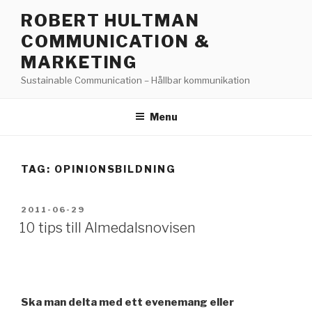
Skip
ROBERT HULTMAN
to
COMMUNICATION &
content
MARKETING
Sustainable Communication – Hållbar kommunikation
Menu
TAG: OPINIONSBILDNING
POSTED
2011-06-29
ON
10 tips till Almedalsnovisen
Ska man delta med ett evenemang eller