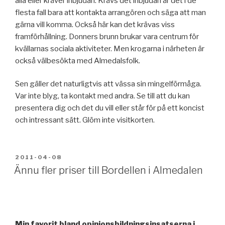
alla eller kräver inbjudan. Krävs det inbjudan är det i de
flesta fall bara att kontakta arrangören och säga att man
gärna vill komma. Också här kan det krävas viss
framförhållning. Donners brunn brukar vara centrum för
kvällarnas sociala aktiviteter. Men krogarna i närheten är
också välbesökta med Almedalsfolk.
Sen gäller det naturligtvis att vässa sin mingelförmåga.
Var inte blyg, ta kontakt med andra. Se till att du kan
presentera dig och det du vill eller står för på ett koncist
och intressant sätt. Glöm inte visitkorten.
POSTED
2011-04-08
ON
Ännu fler priser till Bordellen i Almedalen
Min favorit bland opinionsbildningsinsatserna i