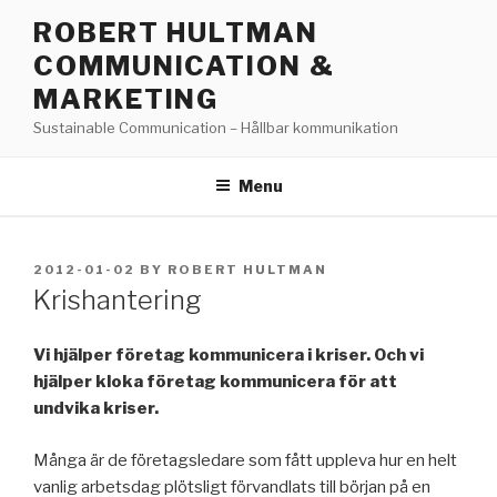
Skip
ROBERT HULTMAN
to
COMMUNICATION &
content
MARKETING
Sustainable Communication – Hållbar kommunikation
Menu
POSTED
2012-01-02
BY
ROBERT HULTMAN
ON
Krishantering
Vi hjälper företag kommunicera i kriser. Och vi
hjälper kloka företag kommunicera för att
undvika kriser.
Många är de företagsledare som fått uppleva hur en helt
vanlig arbetsdag plötsligt förvandlats till början på en