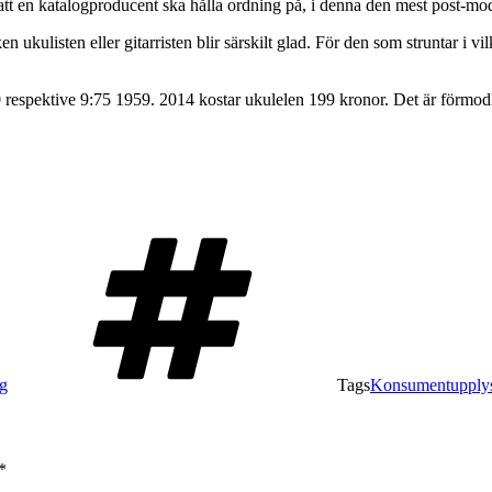
tt en katalogproducent ska hålla ordning på, i denna den mest post-mod
en ukulisten eller gitarristen blir särskilt glad. För den som struntar i v
0 respektive 9:75 1959. 2014 kostar ukulelen 199 kronor. Det är förmodlig
g
Tags
Konsumentupply
*