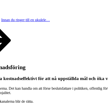
Innan du ringer till en ukulele…
adsföring
ostnadseffektivt för att nå uppställda mål och öka vä
na. Det kan handla om att förse beslutsfattare i politiken, offentlig förv
jalitet.
analerna blir de rätta.