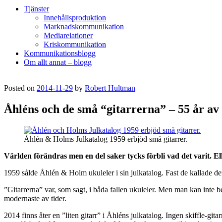
Tjänster
Innehållsproduktion
Marknadskommunikation
Mediarelationer
Kriskommunikation
Kommunikationsblogg
Om allt annat – blogg
Posted on
2014-11-29
by
Robert Hultman
Åhléns och de små “gitarrerna” – 55 år av
Åhlén & Holms Julkatalog 1959 erbjöd små gitarrer.
Världen förändras men en del saker tycks förbli vad det varit. Eller
1959 sålde Åhlén & Holm ukuleler i sin julkatalog. Fast de kallade dem 
”Gitarrerna” var, som sagt, i båda fallen ukuleler. Men man kan inte 
modernaste av tider.
2014 finns åter en ”liten gitarr” i Åhléns julkatalog. Ingen skiffle-gita