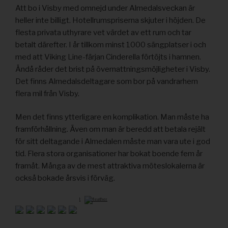
Att bo i Visby med omnejd under Almedalsveckan är
heller inte billigt. Hotellrumspriserna skjuter i höjden. De
flesta privata uthyrare vet värdet av ett rum och tar
betalt därefter. I år tillkom minst 1000 sängplatser i och
med att Viking Line-färjan Cinderella förtöjts i hamnen.
Ändå råder det brist på övernattningsmöjligheter i Visby.
Det finns Almedalsdeltagare som bor på vandrarhem
flera mil från Visby.
Men det finns ytterligare en komplikation. Man måste ha
framförhållning. Även om man är beredd att betala rejält
för sitt deltagande i Almedalen måste man vara ute i god
tid. Flera stora organisationer har bokat boende fem år
framåt. Många av de mest attraktiva möteslokalerna är
också bokade årsvis i förväg.
by