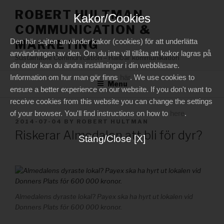
Skip
ROBERT HULTMAN
Kakor/Cookies
to
COMMUNICATION &
content
Den här sajten använder kakor (cookies) för att underlätta
MARKETING
användningen av den. Om du inte vill tillåta att kakor lagras på
Sustainable Communication – Hållbar kommunikation
din dator kan du ändra inställningar i din webbläsare.
Information om hur man gör finns
här
. We use cookies to
Menu
ensure a better experience on our website. If you don't want to
receive cookies from this website you can change the settings
of your browser. You'll find instructions on how to
here
.
POSTED
2014-07-04
BY
ROBERT HULTMAN
ON
Riskerar Almedalen att bli för dyr?
Stäng/Close [X]
Almedalens dyraste lokal? Payex ska ha hyrt ut lokalen vid
Donners Plats för 600 000 kronor.