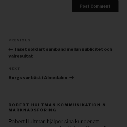
Post
PREVIOUS
Previous
navigation
Post
Inget solklart samband mellan publicitet och
valresultat
NEXT
Next
Post
Borgs var bäst i Almedalen
ROBERT HULTMAN KOMMUNIKATION &
MARKNADSFÖRING
Robert Hultman hjälper sina kunder att