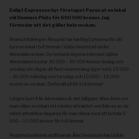
Enligt Expressen hyr företaget Payex ut en lokal
vid Donners Plats för 600 000 kronor. Jag
förmodar att det gäller hela veckan.
Branschtidningen Resumé har kartlagt priserna för att
hyra en lokal i två timmar i Visby innerstad under
Almedalsveckan. De hetaste lägena (närmast själva
Almedalen) kostar 30 000 – 50 000 kronor tisdag och
onsdag (de dagar då flest evenemang äger rum), 15 000
– 30 000 måndag och torsdag och 10 000 – 15 000
resten av veckan. Detta alltså för två timmar!
Längre bort från Almedalen är det billigare. Men även om
man väljer en lokal i ett mindre attraktivt område en av de
minst attraktiva dagarna får man räkna med att betala 5
000 – 10 000 kronor för två timmar.
Regionstyrelsens ordförande Åke Svensson har i både