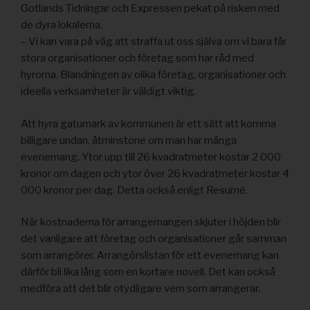
Gotlands Tidningar och Expressen pekat på risken med
de dyra lokalerna.
– Vi kan vara på väg att straffa ut oss själva om vi bara får
stora organisationer och företag som har råd med
hyrorna. Blandningen av olika företag, organisationer och
ideella verksamheter är väldigt viktig.
Att hyra gatumark av kommunen är ett sätt att komma
billigare undan, åtminstone om man har många
evenemang. Ytor upp till 26 kvadratmeter kostar 2 000
kronor om dagen och ytor över 26 kvadratmeter kostar 4
000 kronor per dag. Detta också enligt Resumé.
När kostnaderna för arrangemangen skjuter i höjden blir
det vanligare att företag och organisationer går samman
som arrangörer. Arrangörslistan för ett evenemang kan
därför bli lika lång som en kortare novell. Det kan också
medföra att det blir otydligare vem som arrangerar.