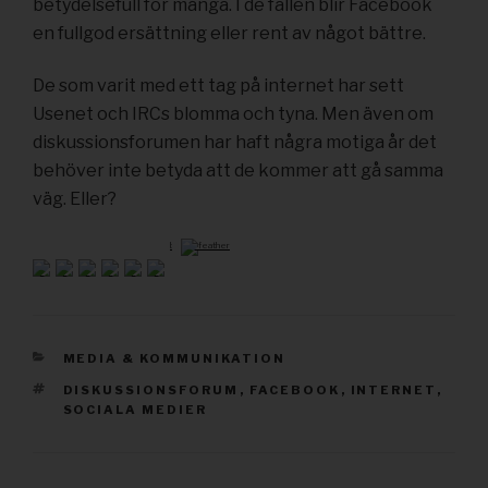
betydelsefull för många. I de fallen blir Facebook
en fullgod ersättning eller rent av något bättre.
De som varit med ett tag på internet har sett
Usenet och IRCs blomma och tyna. Men även om
diskussionsforumen har haft några motiga år det
behöver inte betyda att de kommer att gå samma
väg. Eller?
by
CATEGORIES
MEDIA & KOMMUNIKATION
TAGS
DISKUSSIONSFORUM
,
FACEBOOK
,
INTERNET
,
SOCIALA MEDIER