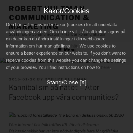
Skip
ROBERT HULTMAN
Kakor/Cookies
to
COMMUNICATION &
content
Den här sajten använder kakor (cookies) för att underlätta
MARKETING
användningen av den. Om du inte vill tillåta att kakor lagras på
Sustainable Communication – Hållbar kommunikation
din dator kan du ändra inställningar i din webbläsare.
Information om hur man gör finns
här
. We use cookies to
Menu
ensure a better experience on our website. If you don't want to
receive cookies from this website you can change the settings
of your browser. You'll find instructions on how to
here
.
POSTED
2015-01-20
BY
ROBERT HULTMAN
Stäng/Close [X]
ON
Kannibalism på nätet – Äter
Facebook upp våra communities?
Före internet fick folk träffas IRL för att diskutera.
Diskussionsklubbar var inte nödvändigtvis bara för grälsjuka