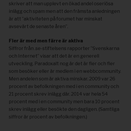
skriver att man upplevt en ökad andel oseriösa
inlägg och spam men att den främsta anledningen
är att ”aktiviteten på forumet har minskat
avsevärt de senaste åren”.
Fler är med men färre är aktiva
Siffror från .se-stiftelsens rapporter ”Svenskarna
och Internet” visar att det är en generell
utveckling. Paradoxalt nog är det är fler och fler
som besöker eller är medlem i en webbcommunity.
Men andelen som är aktiva minskar. 2009 var 26
procent av befolkningen med i en community och
21 procent skrev inlägg där. 2014 var hela 54
procent med i en community men bara 10 procent
skrev inlägg eller besökte den dagligen. (Samtliga
siffror är procent av befolkningen.)