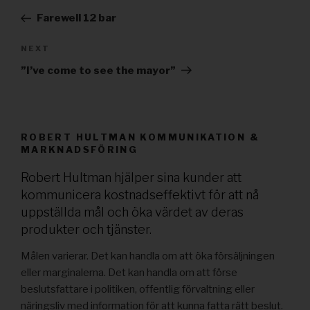
navigation
Post
Farewell 12 bar
NEXT
Next
Post
”I’ve come to see the mayor”
ROBERT HULTMAN KOMMUNIKATION &
MARKNADSFÖRING
Robert Hultman hjälper sina kunder att
kommunicera kostnadseffektivt för att nå
uppställda mål och öka värdet av deras
produkter och tjänster.
Målen varierar. Det kan handla om att öka försäljningen
eller marginalerna. Det kan handla om att förse
beslutsfattare i politiken, offentlig förvaltning eller
näringsliv med information för att kunna fatta rätt beslut.