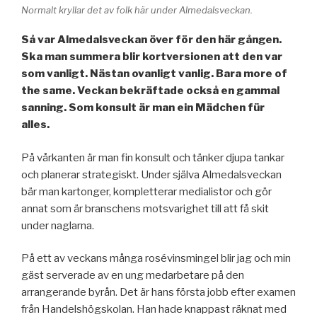
Normalt kryllar det av folk här under Almedalsveckan.
Så var Almedalsveckan över för den här gången.
Ska man summera blir kortversionen att den var
som vanligt. Nästan ovanligt vanlig. Bara more of
the same. Veckan bekräftade också en gammal
sanning. Som konsult är man ein Mädchen für
alles.
På vårkanten är man fin konsult och tänker djupa tankar
och planerar strategiskt. Under själva Almedalsveckan
bär man kartonger, kompletterar medialistor och gör
annat som är branschens motsvarighet till att få skit
under naglarna.
På ett av veckans många rosévinsmingel blir jag och min
gäst serverade av en ung medarbetare på den
arrangerande byrån. Det är hans första jobb efter examen
från Handelshögskolan. Han hade knappast räknat med