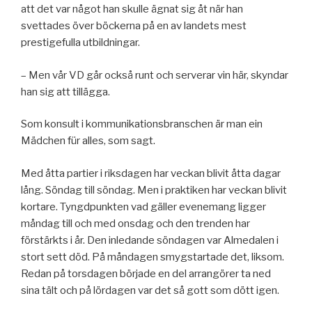
att det var något han skulle ägnat sig åt när han
svettades över böckerna på en av landets mest
prestigefulla utbildningar.
– Men vår VD går också runt och serverar vin här, skyndar
han sig att tillägga.
Som konsult i kommunikationsbranschen är man ein
Mädchen für alles, som sagt.
Med åtta partier i riksdagen har veckan blivit åtta dagar
lång. Söndag till söndag. Men i praktiken har veckan blivit
kortare. Tyngdpunkten vad gäller evenemang ligger
måndag till och med onsdag och den trenden har
förstärkts i år. Den inledande söndagen var Almedalen i
stort sett död. På måndagen smygstartade det, liksom.
Redan på torsdagen började en del arrangörer ta ned
sina tält och på lördagen var det så gott som dött igen.