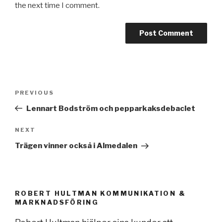
the next time I comment.
Post
PREVIOUS
Previous
navigation
Post
Lennart Bodström och pepparkaksdebaclet
NEXT
Next
Post
Trägen vinner också i Almedalen
ROBERT HULTMAN KOMMUNIKATION &
MARKNADSFÖRING